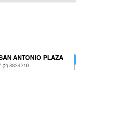
SAN ANTONIO PLAZA
 (2) 8834219
 3164818527
encia@hotelsanantonioplaza.co
AP
ROYAL PLAZA CALI
 (2) 8839245